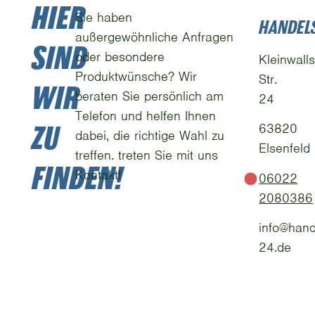
HIER
Sie haben
HANDEL
außergewöhnliche Anfragen
SIND
oder besondere
Kleinwalls
Produktwünsche? Wir
Str.
WIR
beraten Sie persönlich am
24
Telefon und helfen Ihnen
ZU
63820
dabei, die richtige Wahl zu
Elsenfeld
treffen. treten Sie mit uns
FINDEN!
Kontakt!
06022
2080386
info@hand
24.de