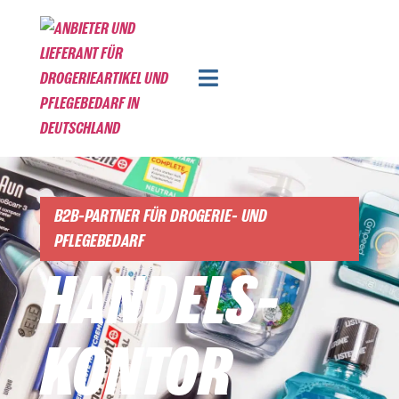
B2B-PARTNER FÜR DROGERIE- UND
PFLEGEBEDARF
HANDELS­
KONTOR